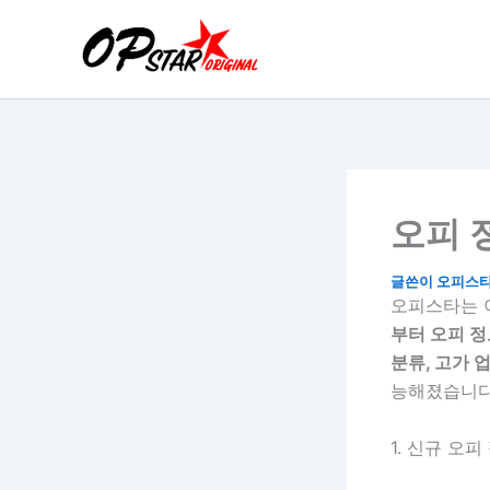
콘
텐
츠
로
건
너
뛰
기
오피 
글쓴이
오피스
오피스타는 
부터 오피 정
분류, 고가 
능해졌습니다
1. 신규 오